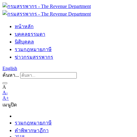
หน้าหลัก
บุคคลธรรมดา
นิติบุคคล
รวมกฎหมายภาษี
ข่าวกรมสรรพากร
English
ค้นหา...
A
A-
A+
เมนู
ปิด
รวมกฎหมายภาษี
คำพิพากษาฏีกา
2518