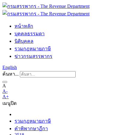
หน้าหลัก
บุคคลธรรมดา
นิติบุคคล
รวมกฎหมายภาษี
ข่าวกรมสรรพากร
English
ค้นหา...
A
A-
A+
เมนู
ปิด
รวมกฎหมายภาษี
คำพิพากษาฏีกา
2518