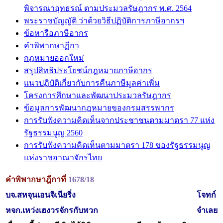
พิจารณาอุทธรณ์ ตามประมวลรัษฎากร พ.ศ. 2564
พระราชบัญญัติ ว่าด้วยวิธีปฏิบัติการภาษีอากรฯ
ข้อหารือภาษีอากร
คำพิพากษาฏีกา
กฎหมายออกใหม่
สรุปสิทธิประโยชน์กฎหมายภาษีอากร
แนวปฏิบัติเกี่ยวกับการคืนภาษีมูลค่าเพิ่ม
โครงการศึกษาและพัฒนาประมวลรัษฎากร
ข้อมูลการพัฒนากฎหมายของกรมสรรพากร
การรับฟังความคิดเห็นจากประชาชนตามมาตรา 77 แห่ง
รัฐธรรมนูญ 2560
การรับฟังความคิดเห็นตามมาตรา 178 ของรัฐธรรมนูญ
แห่งราชอาณาจักรไทย
คำพิพากษาฎีกาที่
1678/18
บจ.สหจุนเอนจิเนียริ่ง
โจทก์
หจก.เหว่งเฮงวรจักรกับพวก
จำเลย