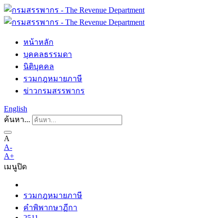
หน้าหลัก
บุคคลธรรมดา
นิติบุคคล
รวมกฎหมายภาษี
ข่าวกรมสรรพากร
English
ค้นหา...
A
A-
A+
เมนู
ปิด
รวมกฎหมายภาษี
คำพิพากษาฏีกา
2511