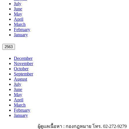
July
June
May
April
March
February
January
2563
December
November
October
September
August
July
June
May
April
March
February
January
ผู้ดูแลเนื้อหา : กองกฎหมาย โทร. 02-272-9279