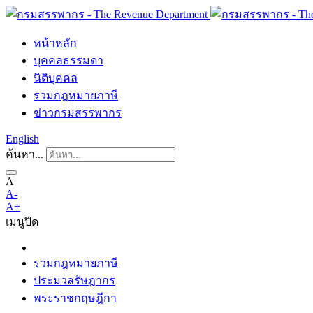
หน้าหลัก
บุคคลธรรมดา
นิติบุคคล
รวมกฎหมายภาษี
ข่าวกรมสรรพากร
English
ค้นหา...
A
A-
A+
เมนู
ปิด
รวมกฎหมายภาษี
ประมวลรัษฎากร
พระราชกฤษฎีกา