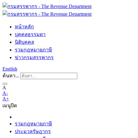
หน้าหลัก
บุคคลธรรมดา
นิติบุคคล
รวมกฎหมายภาษี
ข่าวกรมสรรพากร
English
ค้นหา...
A
A-
A+
เมนู
ปิด
รวมกฎหมายภาษี
ประมวลรัษฎากร