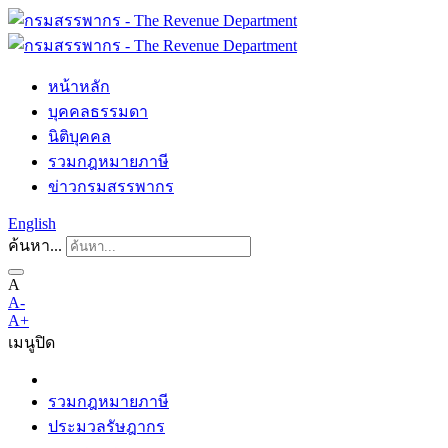
หน้าหลัก
บุคคลธรรมดา
นิติบุคคล
รวมกฎหมายภาษี
ข่าวกรมสรรพากร
English
ค้นหา...
A
A-
A+
เมนู
ปิด
รวมกฎหมายภาษี
ประมวลรัษฎากร