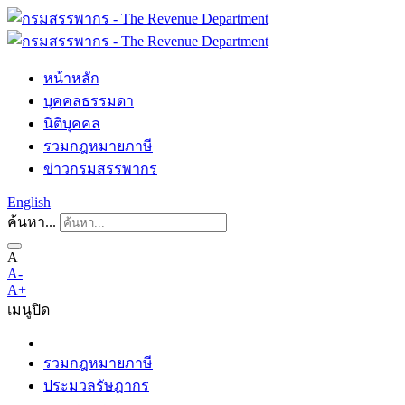
หน้าหลัก
บุคคลธรรมดา
นิติบุคคล
รวมกฎหมายภาษี
ข่าวกรมสรรพากร
English
ค้นหา...
A
A-
A+
เมนู
ปิด
รวมกฎหมายภาษี
ประมวลรัษฎากร