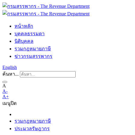
หน้าหลัก
บุคคลธรรมดา
นิติบุคคล
รวมกฎหมายภาษี
ข่าวกรมสรรพากร
English
ค้นหา...
A
A-
A+
เมนู
ปิด
รวมกฎหมายภาษี
ประมวลรัษฎากร