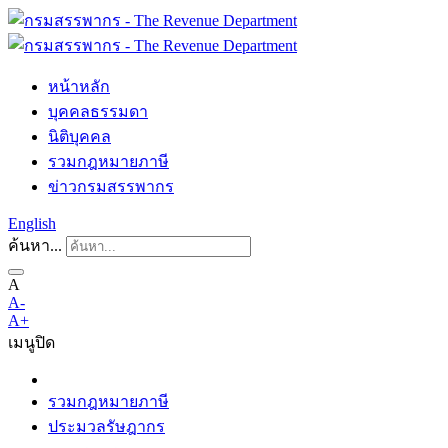
หน้าหลัก
บุคคลธรรมดา
นิติบุคคล
รวมกฎหมายภาษี
ข่าวกรมสรรพากร
English
ค้นหา...
A
A-
A+
เมนู
ปิด
รวมกฎหมายภาษี
ประมวลรัษฎากร