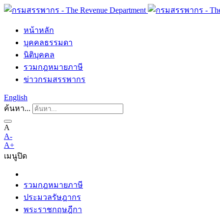
หน้าหลัก
บุคคลธรรมดา
นิติบุคคล
รวมกฎหมายภาษี
ข่าวกรมสรรพากร
English
ค้นหา...
A
A-
A+
เมนู
ปิด
รวมกฎหมายภาษี
ประมวลรัษฎากร
พระราชกฤษฎีกา