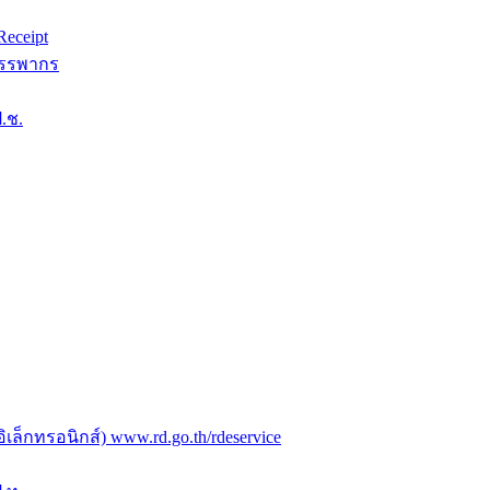
eceipt
สรรพากร
.ช.
ล็กทรอนิกส์) www.rd.go.th/rdeservice