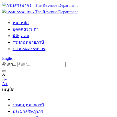
หน้าหลัก
บุคคลธรรมดา
นิติบุคคล
รวมกฎหมายภาษี
ข่าวกรมสรรพากร
English
ค้นหา...
A
A-
A+
เมนู
ปิด
รวมกฎหมายภาษี
ประมวลรัษฎากร