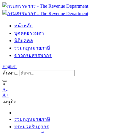
หน้าหลัก
บุคคลธรรมดา
นิติบุคคล
รวมกฎหมายภาษี
ข่าวกรมสรรพากร
English
ค้นหา...
A
A-
A+
เมนู
ปิด
รวมกฎหมายภาษี
ประมวลรัษฎากร