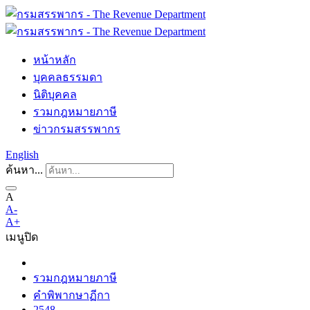
หน้าหลัก
บุคคลธรรมดา
นิติบุคคล
รวมกฎหมายภาษี
ข่าวกรมสรรพากร
English
ค้นหา...
A
A-
A+
เมนู
ปิด
รวมกฎหมายภาษี
คำพิพากษาฏีกา
2548