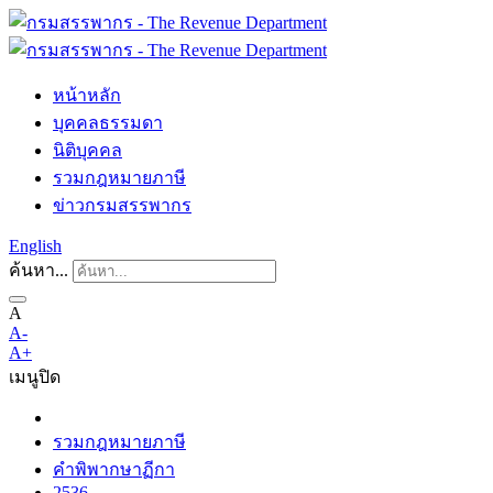
หน้าหลัก
บุคคลธรรมดา
นิติบุคคล
รวมกฎหมายภาษี
ข่าวกรมสรรพากร
English
ค้นหา...
A
A-
A+
เมนู
ปิด
รวมกฎหมายภาษี
คำพิพากษาฏีกา
2536