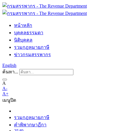
หน้าหลัก
บุคคลธรรมดา
นิติบุคคล
รวมกฎหมายภาษี
ข่าวกรมสรรพากร
English
ค้นหา...
A
A-
A+
เมนู
ปิด
รวมกฎหมายภาษี
คำพิพากษาฏีกา
2549