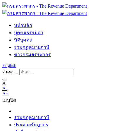
หน้าหลัก
บุคคลธรรมดา
นิติบุคคล
รวมกฎหมายภาษี
ข่าวกรมสรรพากร
English
ค้นหา...
A
A-
A+
เมนู
ปิด
รวมกฎหมายภาษี
ประมวลรัษฎากร