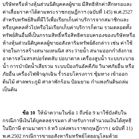
บริษัทหรือห้างหุ้นส่วนนิติบุคคลผู้ขาย มีสิทธิหักค่าสึกหรอและ
ค่าเสื่อมราคาได้ตามพระราชกฤษฎีกาฯ (ฉบับที่ 145) พ.ศ.2527
สำหรับทรัพย์สินที่มีไว้เพื่อเรียกเก็บค่าบริการจากสมาชิกและ
หรือบุคคลทั่วไปหรือไม่เรียกเก็บค่าบริการก็ตาม รวมตลอดทั้ง
ทรัพย์สินอื่นที่เป็นกรรมสิทธิ์หรือสิทธิครอบครองของบริษัทหรือ
ห้างหุ้นส่วนนิติบุคคลผู้ขายอสังหาริมทรัพย์ดังกล่าว เช่น ค่าใช้
จ่ายในการสร้างสนามเทนนิส สระว่ายน้ำ สนามออกกำลังกาย
อาคารสโมสรสปอร์ตคลับ บ่อบาดาล เครื่องสูบน้ำ ระบบระบาย
น้ำ การบำบัดน้ำเสียรวม ระบบป้องกันอัคคีภัย วินาศภัยอื่น หรือ
ภัยอื่น เครื่องไฟฟ้าฉุกเฉิน รั้วรอบโครงการ ซุ้มทาง เข้าออก
ต้นไม้ ศาลพระภูมิ ศาลาพักร้อน ป้อมยาม กำแพงกันดินถล่ม
เป็นต้น
ข้อ 10
ให้นำความในข้อ 1 ถึงข้อ 9 มาใช้บังคับใน
กรณีภาษีเงินได้บุคคลธรรมดา สำหรับการคำนวณเงินได้สุทธิ
ในปีภาษี ตามมาตรา 8 ทวิ แห่งพระราชกฤษฎีกาฯ ( ฉบับที่ 11)
พ.ศ.2502 กรณีการขายอสังหาริมทรัพย์โดยอนุโลมด้วย