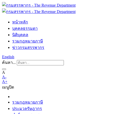
หน้าหลัก
บุคคลธรรมดา
นิติบุคคล
รวมกฎหมายภาษี
ข่าวกรมสรรพากร
English
ค้นหา...
A
A-
A+
เมนู
ปิด
รวมกฎหมายภาษี
ประมวลรัษฎากร