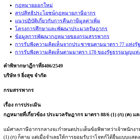
กฎหมายออกใหม่
สรุปสิทธิประโยชน์กฎหมายภาษีอากร
แนวปฏิบัติเกี่ยวกับการคืนภาษีมูลค่าเพิ่ม
โครงการศึกษาและพัฒนาประมวลรัษฎากร
ข้อมูลการพัฒนากฎหมายของกรมสรรพากร
การรับฟังความคิดเห็นจากประชาชนตามมาตรา 77 แห่งรั
การรับฟังความคิดเห็นตามมาตรา 178 ของรัฐธรรมนูญแห
คำพิพากษาฎีกาที่
8406/2549
บริษัท 9 ยิ่งสุข จำกัด
กรมสรรพากร
เรื่อง การประเมิน
กฎหมายที่เกี่ยวข้อง
ประมวลรัษฎากร มาตรา 88/6 (1) (ก) (ค) แ
แม้ศาลภาษีอากรกลางจะกำหนดประเด็นข้อพิพาทว่าเจ้าพนักงาน
(1) (ก) ก็ตาม แต่เมื่อจำเลยให้การยอมรับว่าโจทก์ได้ยื่นแบบแสด