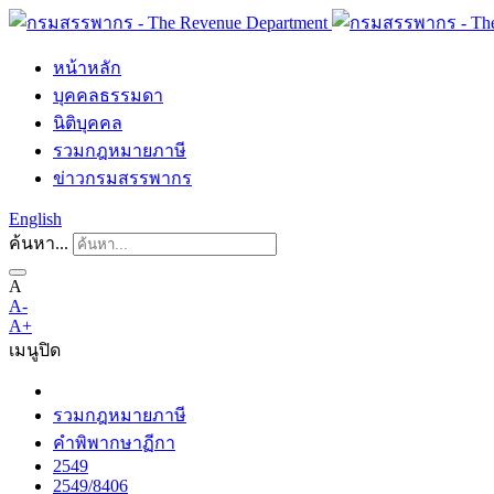
หน้าหลัก
บุคคลธรรมดา
นิติบุคคล
รวมกฎหมายภาษี
ข่าวกรมสรรพากร
English
ค้นหา...
A
A-
A+
เมนู
ปิด
รวมกฎหมายภาษี
คำพิพากษาฏีกา
2549
2549/8406