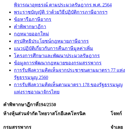
พิจารณาอุทธรณ์ ตามประมวลรัษฎากร พ.ศ. 2564
พระราชบัญญัติ ว่าด้วยวิธีปฏิบัติการภาษีอากรฯ
ข้อหารือภาษีอากร
คำพิพากษาฏีกา
กฎหมายออกใหม่
สรุปสิทธิประโยชน์กฎหมายภาษีอากร
แนวปฏิบัติเกี่ยวกับการคืนภาษีมูลค่าเพิ่ม
โครงการศึกษาและพัฒนาประมวลรัษฎากร
ข้อมูลการพัฒนากฎหมายของกรมสรรพากร
การรับฟังความคิดเห็นจากประชาชนตามมาตรา 77 แห่ง
รัฐธรรมนูญ 2560
การรับฟังความคิดเห็นตามมาตรา 178 ของรัฐธรรมนูญ
แห่งราชอาณาจักรไทย
คำพิพากษาฎีกาที่
194/2550
ห้างหุ้นส่วนจำกัด ไทยวาสโกอีเลคโทรนิค
โจทก์
กรมสรรพากร
จำเลย