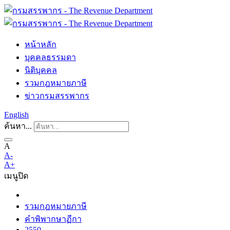
หน้าหลัก
บุคคลธรรมดา
นิติบุคคล
รวมกฎหมายภาษี
ข่าวกรมสรรพากร
English
ค้นหา...
A
A-
A+
เมนู
ปิด
รวมกฎหมายภาษี
คำพิพากษาฏีกา
2550