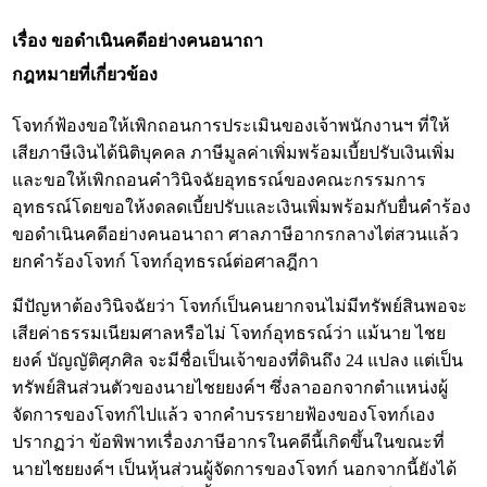
เรื่อง ขอดำเนินคดีอย่างคนอนาถา
กฎหมายที่เกี่ยวข้อง
โจทก์ฟ้องขอให้เพิกถอนการประเมินของเจ้าพนักงานฯ ที่ให้
เสียภาษีเงินได้นิติบุคคล ภาษีมูลค่าเพิ่มพร้อมเบี้ยปรับเงินเพิ่ม
และขอให้เพิกถอนคำวินิจฉัยอุทธรณ์ของคณะกรรมการ
อุทธรณ์โดยขอให้งดลดเบี้ยปรับและเงินเพิ่มพร้อมกับยื่นคำร้อง
ขอดำเนินคดีอย่างคนอนาถา ศาลภาษีอากรกลางไต่สวนแล้ว
ยกคำร้องโจทก์ โจทก์อุทธรณ์ต่อศาลฎีกา
มีปัญหาต้องวินิจฉัยว่า โจทก์เป็นคนยากจนไม่มีทรัพย์สินพอจะ
เสียค่าธรรมเนียมศาลหรือไม่ โจทก์อุทธรณ์ว่า แม้นาย ไชย
ยงค์ บัญญัติศุภศิล จะมีชื่อเป็นเจ้าของที่ดินถึง 24 แปลง แต่เป็น
ทรัพย์สินส่วนตัวของนายไชยยงค์ฯ ซึ่งลาออกจากตำแหน่งผู้
จัดการของโจทก์ไปแล้ว จากคำบรรยายฟ้องของโจทก์เอง
ปรากฏว่า ข้อพิพาทเรื่องภาษีอากรในคดีนี้เกิดขึ้นในขณะที่
นายไชยยงค์ฯ เป็นหุ้นส่วนผู้จัดการของโจทก์ นอกจากนี้ยังได้