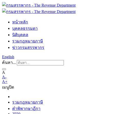
หน้าหลัก
บุคคลธรรมดา
นิติบุคคล
รวมกฎหมายภาษี
ข่าวกรมสรรพากร
English
ค้นหา...
A
A-
A+
เมนู
ปิด
รวมกฎหมายภาษี
คำพิพากษาฏีกา
2550