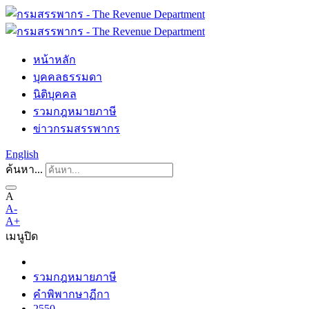
หน้าหลัก
บุคคลธรรมดา
นิติบุคคล
รวมกฎหมายภาษี
ข่าวกรมสรรพากร
English
ค้นหา...
A
A-
A+
เมนู
ปิด
รวมกฎหมายภาษี
คำพิพากษาฏีกา
2550