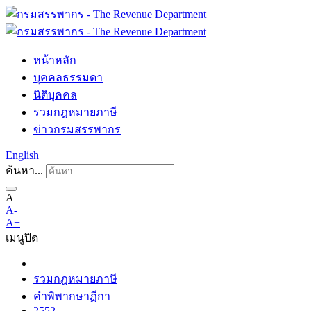
หน้าหลัก
บุคคลธรรมดา
นิติบุคคล
รวมกฎหมายภาษี
ข่าวกรมสรรพากร
English
ค้นหา...
A
A-
A+
เมนู
ปิด
รวมกฎหมายภาษี
คำพิพากษาฏีกา
2552