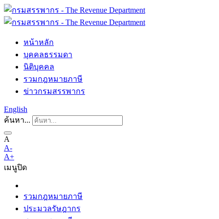
หน้าหลัก
บุคคลธรรมดา
นิติบุคคล
รวมกฎหมายภาษี
ข่าวกรมสรรพากร
English
ค้นหา...
A
A-
A+
เมนู
ปิด
รวมกฎหมายภาษี
ประมวลรัษฎากร