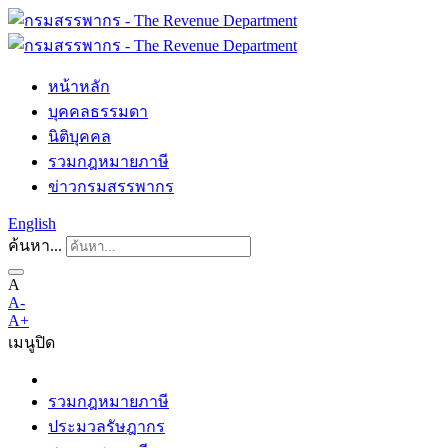
หน้าหลัก
บุคคลธรรมดา
นิติบุคคล
รวมกฎหมายภาษี
ข่าวกรมสรรพากร
English
ค้นหา...
A
A-
A+
เมนู
ปิด
รวมกฎหมายภาษี
ประมวลรัษฎากร