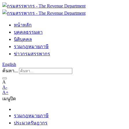
หน้าหลัก
บุคคลธรรมดา
นิติบุคคล
รวมกฎหมายภาษี
ข่าวกรมสรรพากร
English
ค้นหา...
A
A-
A+
เมนู
ปิด
รวมกฎหมายภาษี
ประมวลรัษฎากร