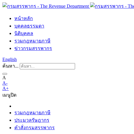
หน้าหลัก
บุคคลธรรมดา
นิติบุคคล
รวมกฎหมายภาษี
ข่าวกรมสรรพากร
English
ค้นหา...
A
A-
A+
เมนู
ปิด
รวมกฎหมายภาษี
ประมวลรัษฎากร
คำสั่งกรมสรรพากร