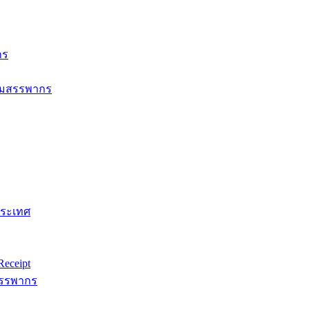
กร
กรมสรรพากร
ประเทศ
eceipt
สรรพากร