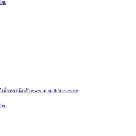
.ช.
ล็กทรอนิกส์) www.rd.go.th/rdeservice
.ท.