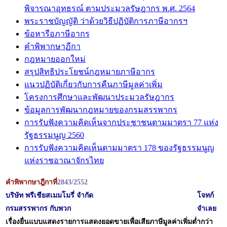
พิจารณาอุทธรณ์ ตามประมวลรัษฎากร พ.ศ. 2564
พระราชบัญญัติ ว่าด้วยวิธีปฏิบัติการภาษีอากรฯ
ข้อหารือภาษีอากร
คำพิพากษาฏีกา
กฎหมายออกใหม่
สรุปสิทธิประโยชน์กฎหมายภาษีอากร
แนวปฏิบัติเกี่ยวกับการคืนภาษีมูลค่าเพิ่ม
โครงการศึกษาและพัฒนาประมวลรัษฎากร
ข้อมูลการพัฒนากฎหมายของกรมสรรพากร
การรับฟังความคิดเห็นจากประชาชนตามมาตรา 77 แห่ง
รัฐธรรมนูญ 2560
การรับฟังความคิดเห็นตามมาตรา 178 ของรัฐธรรมนูญ
แห่งราชอาณาจักรไทย
คำพิพากษาฎีกาที่
2843
/2552
บริษัท พรีเชียสเมมโมรี่ จำกัด
โจทก์
กรมสรรพากร กับพวก
จำเลย
เรื่อง
ยื่นแบบแสดงรายการแสดงยอดขายเพื่อเสียภาษีมูลค่าเพิ่มต่ำกว่า