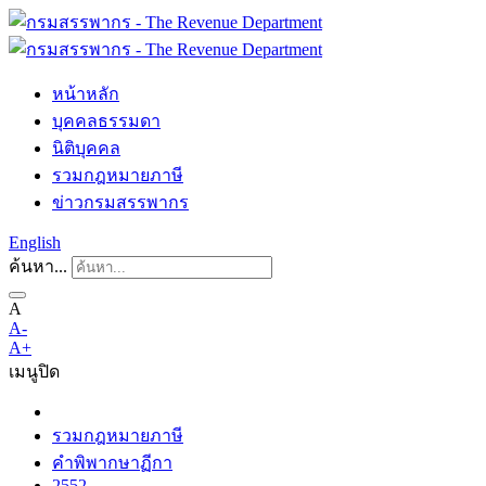
หน้าหลัก
บุคคลธรรมดา
นิติบุคคล
รวมกฎหมายภาษี
ข่าวกรมสรรพากร
English
ค้นหา...
A
A-
A+
เมนู
ปิด
รวมกฎหมายภาษี
คำพิพากษาฏีกา
2552