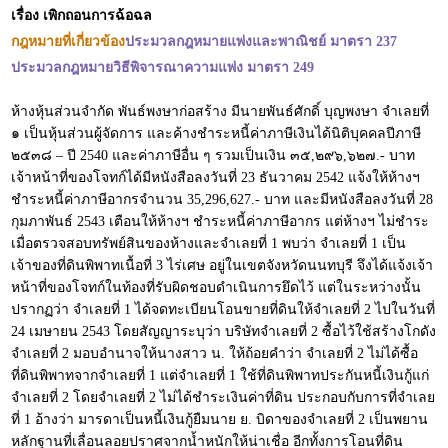
เรื่
อง เพิกถอนการฉ้อฉล
กฎหมายที่เกี่ยวข้อง
ประมวล
กฎหมายแพ่งและพาณิชย์ มาตรา 237
ประมวลกฎหมายวิธีพิจารณาความแพ่ง มาตรา 249
ห้างหุ้นส่วนจำกัด พันธ์พงษาก่อสร้าง มีนายพันธ์ศักดิ์ บุญพงษา จำเลยที่
๑ เป็นหุ้นส่วนผู้จัดการ และค้างชำระหนี้ค่าภาษีเงินได้นิติบุคคลปีภาษี
๒๕๓๘ – ปี 2540 และค่าภาษีอื่น ๆ รวมเป็นเงิน ๓๕,๒๙๖,๖๒๗.- บาท
เจ้าหน้าที่ของโจทก์ได้มีหนังสือลงวันที่ 23 ธันวาคม 2542 แจ้งให้ห้างฯ
ชำระหนี้ค่าภาษีอากรจำนวน 35,296,627.- บาท และมีหนังสือลงวันที่ 28
กุมภาพันธ์ 2543 เตือนให้ห้างฯ ชำระหนี้ค่าภาษีอากร แต่ห้างฯ ไม่ชำระ
เมื่อตรวจสอบทรัพย์สินของห้างและจำเลยที่ 1 พบว่า จำเลยที่ 1 เป็น
เจ้าของที่ดินพิพาทเนื้อที่ 3 ไร่เศษ อยู่ในเขตจังหวัดนนทบุรี จึงได้แจ้งเจ้า
หน้าที่ของโจทก์ในท้องที่รับผิดชอบดำเนินการยึดไว้ แต่ในระหว่างนั้น
ปรากฏว่า จำเลยที่ 1 ได้จดทะเบียนโอนขายที่ดินให้จำเลยที่ 2 ไปในวันที่
24 เมษายน 2543 โดยสัญญาระบุว่า บริษัทจำเลยที่ 2 ซื้อไว้ใช้สร้างโกดัง
จำเลยที่ 2 มอบอำนาจให้นางสาว น. ให้ถ้อยคำว่า จำเลยที่ 2 ไม่ได้ซื้อ
ที่ดินพิพาทจากจำเลยที่ 1 แต่จำเลยที่ 1 ใช้ที่ดินพิพาทประกันหนี้เงินกู้แก่
จำเลยที่ 2 โดยจำเลยที่ 2 ไม่ได้ชำระเงินค่าที่ดิน ประกอบกับการที่จำเลย
ที่ 1 อ้างว่า มารดาเป็นหนี้เงินกู้ยืมนาย ย. บิดาของจำเลยที่ 2 เป็นพยาน
หลักฐานที่เลื่อนลอยปราศจากน้ำหนักให้น่าเชื่อ อีกทั้งการโอนที่ดิน