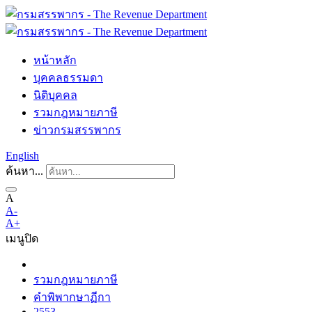
หน้าหลัก
บุคคลธรรมดา
นิติบุคคล
รวมกฎหมายภาษี
ข่าวกรมสรรพากร
English
ค้นหา...
A
A-
A+
เมนู
ปิด
รวมกฎหมายภาษี
คำพิพากษาฏีกา
2553