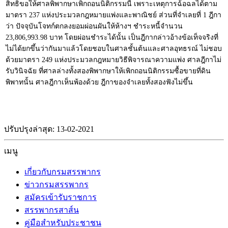
สิทธิขอให้ศาลพิพากษาเพิกถอนนิติกรรมนี้ เพราะเหตุการฉ้อฉลได้ตาม
มาตรา 237 แห่งประมวลกฎหมายแพ่งและพาณิชย์ ส่วนที่จำเลยที่ 1 ฎีกา
ว่า ปัจจุบันโจทก์ตกลงยอมผ่อนผันให้ห้างฯ ชำระหนี้จำนวน
23,806,993.98 บาท โดยผ่อนชำระได้นั้น เป็นฎีกากล่าวอ้างข้อเท็จจริงที่
ไม่ได้ยกขึ้นว่ากันมาแล้วโดยชอบในศาลชั้นต้นและศาลอุทธรณ์ ไม่ชอบ
ด้วยมาตรา 249 แห่งประมวลกฎหมายวิธีพิจารณาความแพ่ง ศาลฎีกาไม่
รับวินิจฉัย ที่ศาลล่างทั้งสองพิพากษาให้เพิกถอนนิติกรรมซื้อขายที่ดิน
พิพาทนั้น ศาลฎีกาเห็นพ้องด้วย ฎีกาของจำเลยทั้งสองฟังไม่ขึ้น
ปรับปรุงล่าสุด: 13-02-2021
เมนู
เกี่ยวกับกรมสรรพากร
ข่าวกรมสรรพากร
สมัครเข้ารับราชการ
สรรพากรสาส์น
คู่มือสำหรับประชาชน