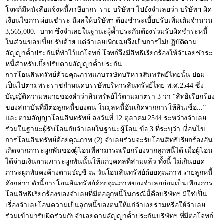
โจทก์มีหนังสือแจ้งหนี้ภาษีอากร ราย บริษัทฯ ไปยังจำเลยว่า บริษัทฯ ผิด
เงื่อนไขการผ่อนชำระ มีผลให้บริษัทฯ ต้องชำระเบี้ยปรับเพิ่มเติมจำนวน
3,565,000.- บาท ซึ่งจำเลยในฐานะผู้ค้ำประกันต้องร่วมรับผิดชำระหนี้
ในส่วนของเบี้ยปรับด้วย แต่จำเลยเพิกเฉยจึงเป็นการไม่ปฏิบัติตาม
สัญญาค้ำประกันที่ทำไว้แก่โจทก์ โจทก์จึงมีสิทธิเรียกร้องให้จำเลยชำระ
หนี้สำหรับเบี้ยปรับตามสัญญาค้ำประกัน
การโอนสินทรัพย์ด้วยคุณภาพแก่บรรษัทบริหารสินทรัพย์ไทยนั้น ย่อม
เป็นไปตามพระราชกำหนดบรรษัทบริหารสินทรัพย์ไทย พ.ศ.2544 ซึ่ง
บัญญัติความหมายของคำว่าสินทรัพย์ไว้ตามมาตรา 3 ว่า “สิทธิเรียกร้อง
ของสถาบันที่มีต่อลูกหนี้ของตน ในมูลหนี้อันเกิดจากการให้สินเชื่อ...”
และตามสัญญาโอนสินทรัพย์ ลงวันที่ 12 ตุลาคม 2544 ระหว่างจำเลย
ร่วมในฐานะผู้รับโอนกับจำเลยในฐานะผู้โอน ข้อ 3 ที่ระบุว่า เงื่อนไข
การโอนสินทรัพย์ด้อยคุณภาพ (2) จำเลยร่วมจะรับโอนสิทธิเรียกร้องอัน
เกิดจากภาระผูกพันของผู้โอนที่สามารถเรียกร้องจากลูกหนี้ได้ เมื่อผู้โอน
ได้จ่ายเงินตามภาระผูกพันนั้นให้แก่บุคคลที่สามแล้ว ทั้งนี้ ไม่เกินยอด
ภาระผูกพันคงค้างตามบัญชี ณ วันโอนสินทรัพย์ด้อยคุณภาพ รายลูกหนี้
ดังกล่าว ดังนี้การโอนสินทรัพย์ด้อยคุณภาพของจำเลยย่อมเป็นเพียงการ
โอนสิทธิเรียกร้องของจำเลยที่มีต่อลูกหนี้ในกรณีนี้คือบริษัทฯ มิใช่เป็น
เรื่องจำเลยโอนความเป็นลูกหนี้ของตนให้แก่จำเลยร่วมหรือให้จำเลย
ร่วมเข้ามารับผิดร่วมกับจำเลยตามสัญญาค้ำประกันบริษัทฯ ที่มีต่อโจทก์