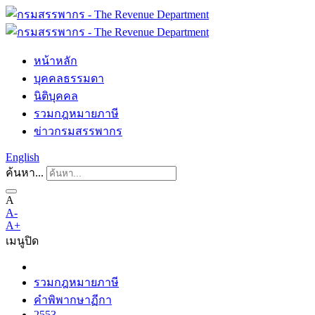
หน้าหลัก
บุคคลธรรมดา
นิติบุคคล
รวมกฎหมายภาษี
ข่าวกรมสรรพากร
English
ค้นหา...
A
A-
A+
เมนู
ปิด
รวมกฎหมายภาษี
คำพิพากษาฏีกา
2553