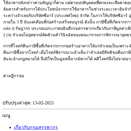
ใช้อาคารดังกล่าวตามสัญญาก็ตาม แต่ตามปกติบุคคลที่ตกลงจะเสียค่าตอบ
อันควรสำหรับการได้ประโยชน์จากการใช้อาคารในช่วงระยะเวลาอันจำกัดเท่าน
ระหว่างจำเลยกับบริษัทซีอาร์ (ประเทศไทย) จำกัด ในการให้บริษัทซีอาร์
ภายใน 3 ปี นับแต่เดือนที่ก่อสร้างเสร็จสมบูรณ์ ดังนั้น ภาษีซื้อที่เกิดจ
แห่ง ป.รัษฎากร ประกอบประกาศอธิบดีกรมสรรพากรเกี่ยวกับภาษีมูลค่าเพิ่ม 
2 (4) จำเลยไม่อุทธรณ์คัดค้านคำวินิจฉัยของคณะกรรมการพิจารณาอุทธรณ์ต่
การที่โจทก์คืนภาษีซื้อที่เกิดจากการก่อสร้างอาคารให้แก่จำเลยเป็นเพ
คืนภาษีซื้อจากโจทก์ เมื่อโจทก์พิจารณาแล้วเห็นว่าจำเลยมีสิทธิขอคืนภาษี
อันจะอ้างกฎหมายได้ จึงมิใช่เป็นมูลหนี้ลาภมิควรได้ คดีโจทก์จึงไม่ขาดอ
ศาลฎีกา/ย่อ
ปรับปรุงล่าสุด: 13-02-2021
เมนู
เกี่ยวกับกรมสรรพากร