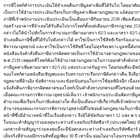
การที่โจทก์ทำการประเมินให้จำเลยคืนภาษีมูลค่าเพิ่มที่ได้รับไป โดยอาศัย
เป็นการใช้อำนาจประเมินเรียกเก็บภาษีมูลค่าเพิ่มตามกฎหมาย แม้ต่อ
ภาษีที่เจ้าพนักงานประเมินประเมินเป็นเดือนภาษีกันยายน 2538 เพียงเดื
ก่อสร้างอาคารที่จำเลยได้รับคืนไปจากโจทก์ตั้งแต่เดือนภาษีกรกฎาคม 2535 
กล่าวไม่ให้นำไปหักในการคำนวณภาษีตามมาตรา 82/3 และมาตรา 82/5 (6) แ
จำเลยคืนภาษีซื้อที่ได้รับไปดังกล่าวได้ หาใช่เป็นการใช้สิทธิเรียกร้องเ
พิจารณาอุทธรณ์ และหาใช่เป็นการใช้สิทธิโดยไม่สุจริตเพราะมูลหนี้ดัง
หนังสือแจ้งคำสั่งคืนภาษีอากรผิดพลาดเป็นการใช้อำนาจตามกฎหมายของเจ้า
พ.ศ.2539 เหตุผลที่โจทก์ต้องใช้อำนาจตามกฎหมายในการออกคำสั่งดังกล่าวก
ภาษีมูลค่าเพิ่มตามมาตรา 82/5 (6) แห่งประมวลรัษฎากร โดยก่อนที่จะมี
ของโจทก์ตามหนังสือเชิญพบและรับทราบการเรียกภาษีดังกล่าวคืน จึงถือว่
กฎหมายที่อ้างอิง ข้อพิจารณาและข้อสนับสนุนในการใช้ดุลพินิจอีก เนื่องจา
แจ้งสั่งคืนภาษีอากรผิดพลาดของโจทก์เป็นคำสั่งทางปกครองที่ไม่ชอบด้
เมื่อคณะกรรมการพิจารณาอุทธรณ์เห็นว่า เจ้าพนักงานประเมินคิดภาษีมูลค่
คำนวณเพื่อเรียกเก็บภาษีแต่อย่างใด ทั้งเป็นเดือนภาษีเกี่ยวกับที่เจ้าพนั
อำนาจของคณะกรรมการพิจารณาอุทธรณ์ที่ไม่ชอบด้วยกฎหมายเก็บภาษีจากจ
หน้าที่ซึ่งมีอำนาจหน้าที่ในเรื่องดังกล่าว จึงมิได้ขัดกับมาตรา 12 แห่ง พ
ในขณะทำสัญญาร่วมลงทุนระหว่างจำเลยกับบริษัทซีอาร์ (ประเทศไทย) จำก
เอกสารท้ายสัญญาร่วมลงทุนนี้จะมีข้อตกลงระหว่างจำเลยกับบริษัทซีอาร์ (ป
เท็จจริงที่จำเลยมีกรรมสิทธิ์อยู่เพียง 30 ปี เท่านั้น ย่อมไม่อาจโอนกรรม