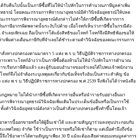
้รับคืนไปนั้นเป็นภาษีซื้อที่ไม่ให้นำไปหักในการคำนวณภาษีมูลค่าเพิ่ม
อุทธรณ์ โดยคณะกรรมการพิจารณาอุทธรณ์มีคำวินิจฉัยอุทธรณ์ให้ปลด
คณะกรรมการพิจารณาอุทธรณ์ดังกล่าวไม่ทำให้ภาษีซื้อที่เกิดจากการ
ืนภาษีอากรผิดพลาดนั้นระงับไปด้วย เมื่อโจทก์เห็นว่าภาษีซื้อในกรณีดัง
ลยเพิกเฉย ถือเป็นการโต้แย้งสิทธิของโจทก์ โจทก์จึงมีสิทธิฟ้องขอให้
ีมูลค่าเพิ่มต่างเดือนภาษีกับที่จำเลยได้ชำระตามคำวินิจฉัยของคณะกรรมการ
นคำสั่งทางปกครองตามมาตรา 5 แห่ง พ.ร.บ.วิธีปฏิบัติราชการทางปกครอง
อาคารเพราะโจทก์อ้างว่าเป็นภาษีซื้อต้องห้ามไม่ให้นำไปหักในการคำนวณ
าบการเรียกภาษีคืนแล้ว และผู้รับมอบอำนาจของจำเลยได้ไปพบเจ้าพนักงาน
ก์จึงไม่จำต้องระบุเหตุผลเกี่ยวกับข้อเท็จจริงอันเป็นสาระสำคัญ ข้อ
 แห่ง พ.ร.บ.วิธีปฏิบัติราชการทางปกครอง พ.ศ.2539 จึงฟังไม่ได้ว่าหนังสือ
ฎหมาย ไม่ได้นำภาษีซื้อที่เกิดจากรายอื่นหรือนำรายรับอย่างอื่นมา
รรมการพิจารณาอุทธรณ์วินิจฉัยเพิ่มเติมในประเด็นข้ออื่นหรือเป็นการใช้
วินิจฉัยอุทธรณ์ดังกล่าวเป็นคำสั่งทางปกครองซึ่งทำขึ้นโดยเจ้า
าคารนี้ออกขายหรือให้ผู้อื่นเช่าได้ และตามสัญญาร่วมลงทุนประกอบกับ
ะเทศไทย) จำกัด ใช้ว่าเป็นการขายหรือให้เช่าก็ตาม แต่เมื่อคำนึงถึงข้อ
ษัทนี้จึงใช้อาคารได้ตามสัญญาเพียง 30 ปี แม้จะต้องเสียค่าตอบแทนมูลค่าการ