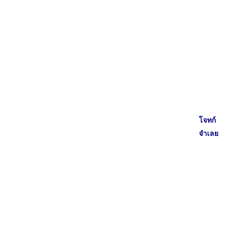
โจทก์
จำเลย