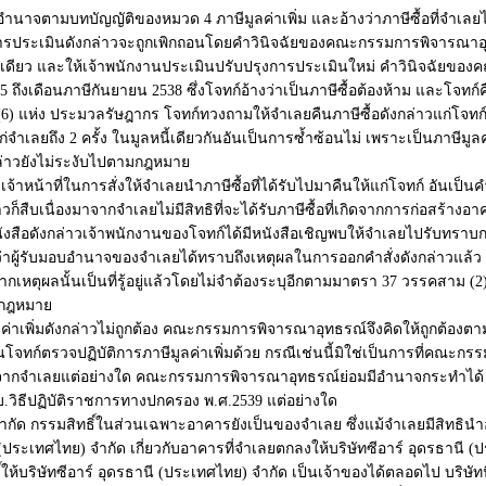
อำนาจตามบทบัญญัติของหมวด 4 ภาษีมูลค่าเพิ่ม และอ้างว่าภาษีซื้อที่จำเลยได
มาการประเมินดังกล่าวจะถูกเพิกถอนโดยคำวินิจฉัยของคณะกรรมการพิจารณา
อนเดียว และให้เจ้าพนักงานประเมินปรับปรุงการประเมินใหม่ คำวินิจฉัยของ
ถึงเดือนภาษีกันยายน 2538 ซึ่งโจทก์อ้างว่าเป็นภาษีซื้อต้องห้าม และโจทก์ค
ห่ง ประมวลรัษฎากร โจทก์ทวงถามให้จำเลยคืนภาษีซื้อดังกล่าวแก่โจทก์ จำเ
อาแก่จำเลยถึง 2 ครั้ง ในมูลหนี้เดียวกันอันเป็นการซ้ำซ้อนไม่ เพราะเป็นภาษ
กล่าวยังไม่ระงับไปตามกฎหมาย
หน้าที่ในการสั่งให้จำเลยนำภาษีซื้อที่ได้รับไปมาคืนให้แก่โจทก์ อันเป็
็สืบเนื่องมาจากจำเลยไม่มีสิทธิที่จะได้รับภาษีซื้อที่เกิดจากการก่อสร้าง
หนังสือดังกล่าวเจ้าพนักงานของโจทก์ได้มีหนังสือเชิญพบให้จำเลยไปรับทร
าผู้รับมอบอำนาจของจำเลยได้ทราบถึงเหตุผลในการออกคำสั่งดังกล่าวแล้ว โจท
กเหตุผลนั้นเป็นที่รู้อยู่แล้วโดยไม่จำต้องระบุอีกตามมาตรา 37 วรรคสาม (2)
วยกฎหมาย
าเพิ่มดังกล่าวไม่ถูกต้อง คณะกรรมการพิจารณาอุทธรณ์จึงคิดให้ถูกต้องตามก
กงานโจทก์ตรวจปฏิบัติการภาษีมูลค่าเพิ่มด้วย กรณีเช่นนี้มิใช่เป็นการที่คณะก
ำเลยแต่อย่างใด คณะกรรมการพิจารณาอุทธรณ์ย่อมมีอำนาจกระทำได้ ทั้งคำ
.ร.บ.วิธีปฏิบัติราชการทางปกครอง พ.ศ.2539 แต่อย่างใด
ัด กรรมสิทธิ์ในส่วนเฉพาะอาคารยังเป็นของจำเลย ซึ่งแม้จำเลยมีสิทธินำอ
ระเทศไทย) จำกัด เกี่ยวกับอาคารที่จำเลยตกลงให้บริษัทซีอาร์ อุดรธานี (ปร
สิทธิ์ให้บริษัทซีอาร์ อุดรธานี (ประเทศไทย) จำกัด เป็นเจ้าของได้ตลอดไป บริ