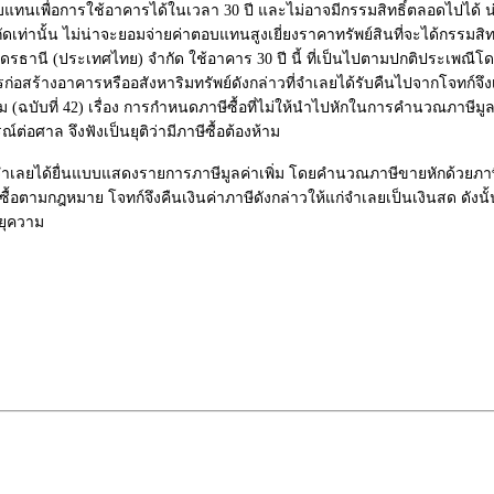
แทนเพื่อการใช้อาคารได้ในเวลา 30 ปี และไม่อาจมีกรรมสิทธิ์ตลอดไปได้ 
ั้น ไม่น่าจะยอมจ่ายค่าตอบแทนสูงเยี่ยงราคาทรัพย์สินที่จะได้กรรมสิทธิ์ต
 อุดรธานี (ประเทศไทย) จำกัด ใช้อาคาร 30 ปี นี้ ที่เป็นไปตามปกติประเพณ
ากการก่อสร้างอาคารหรืออสังหาริมทรัพย์ดังกล่าวที่จำเลยได้รับคืนไปจากโจทก์
(ฉบับที่ 42) เรื่อง การกำหนดภาษีซื้อที่ไม่ให้นำไปหักในการคำนวณภาษีมูลค
อศาล จึงฟังเป็นยุติว่ามีภาษีซื้อต้องห้าม
ราะจำเลยได้ยื่นแบบแสดงรายการภาษีมูลค่าเพิ่ม โดยคำนวณภาษีขายหักด้วยภา
ซื้อตามกฎหมาย โจทก์จึงคืนเงินค่าภาษีดังกล่าวให้แก่จำเลยเป็นเงินสด ดังนั
ายุความ