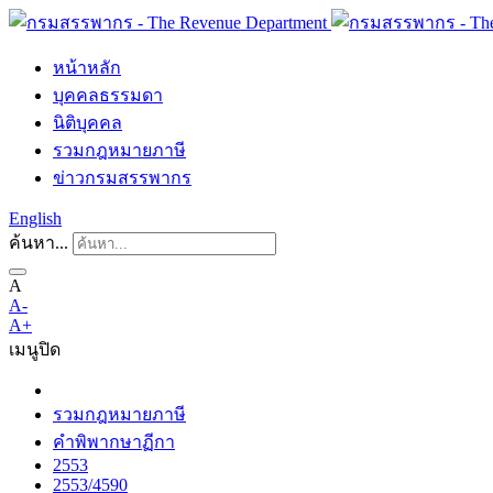
หน้าหลัก
บุคคลธรรมดา
นิติบุคคล
รวมกฎหมายภาษี
ข่าวกรมสรรพากร
English
ค้นหา...
A
A-
A+
เมนู
ปิด
รวมกฎหมายภาษี
คำพิพากษาฏีกา
2553
2553/4590