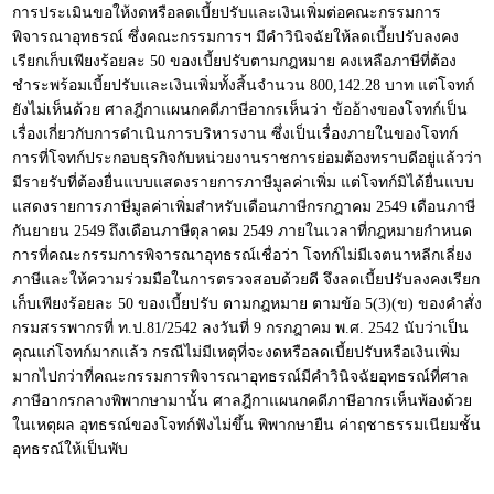
การประเมินขอให้งดหรือลดเบี้ยปรับและเงินเพิ่มต่อคณะกรรมการ
พิจารณาอุทธรณ์ ซึ่งคณะกรรมการฯ มีคำวินิจฉัยให้ลดเบี้ยปรับลงคง
เรียกเก็บเพียงร้อยละ 50 ของเบี้ยปรับตามกฎหมาย คงเหลือภาษีที่ต้อง
ชำระพร้อมเบี้ยปรับและเงินเพิ่มทั้งสิ้นจำนวน 800,142.28 บาท แต่โจทก์
ยังไม่เห็นด้วย ศาลฎีกาแผนกคดีภาษีอากรเห็นว่า ข้ออ้างของโจทก์เป็น
เรื่องเกี่ยวกับการดำเนินการบริหารงาน ซึ่งเป็นเรื่องภายในของโจทก์
การที่โจทก์ประกอบธุรกิจกับหน่วยงานราชการย่อมต้องทราบดีอยู่แล้วว่า
มีรายรับที่ต้องยื่นแบบแสดงรายการภาษีมูลค่าเพิ่ม แต่โจทก์มิได้ยื่นแบบ
แสดงรายการภาษีมูลค่าเพิ่มสำหรับเดือนภาษีกรกฎาคม 2549 เดือนภาษี
กันยายน 2549 ถึงเดือนภาษีตุลาคม 2549 ภายในเวลาที่กฎหมายกำหนด
การที่คณะกรรมการพิจารณาอุทธรณ์เชื่อว่า โจทก์ไม่มีเจตนาหลีกเลี่ยง
ภาษีและให้ความร่วมมือในการตรวจสอบด้วยดี จึงลดเบี้ยปรับลงคงเรียก
เก็บเพียงร้อยละ 50 ของเบี้ยปรับ ตามกฎหมาย ตามข้อ 5(3)(ข) ของคำสั่ง
กรมสรรพากรที่ ท.ป.81/2542 ลงวันที่ 9 กรกฎาคม พ.ศ. 2542 นับว่าเป็น
คุณแก่โจทก์มากแล้ว กรณีไม่มีเหตุที่จะงดหรือลดเบี้ยปรับหรือเงินเพิ่ม
มากไปกว่าที่คณะกรรมการพิจารณาอุทธรณ์มีคำวินิจฉัยอุทธรณ์ที่ศาล
ภาษีอากรกลางพิพากษามานั้น ศาลฎีกาแผนกคดีภาษีอากรเห็นพ้องด้วย
ในเหตุผล อุทธรณ์ของโจทก์ฟังไม่ขึ้น พิพากษายืน ค่าฤชาธรรมเนียมชั้น
อุทธรณ์ให้เป็นพับ