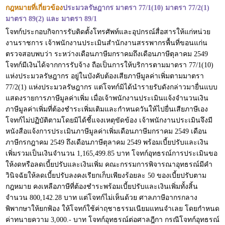
กฎหมายที่เกี่ยวข้อง
ประมวลรัษฎากร มาตรา 77/1(10) มาตรา 77/2(1)
มาตรา 89(2) และ มาตรา 89/1
โจทก์ประกอบกิจการรับติดตั้งโทรศัพท์และอุปกรณ์สื่อสารให้แก่หน่วย
งานราชการ เจ้าพนักงานประเมินสำนักงานสรรพากรพื้นที่ขอนแก่น
ตรวจสอบพบว่า ระหว่างเดือนภาษีมกราคมถึงเดือนภาษีตุลาคม 2549
โจทก์มีเงินได้จากการรับจ้าง ถือเป็นการให้บริการตามมาตรา 77/1(10)
แห่งประมวลรัษฎากร อยู่ในบังคับต้องเสียภาษีมูลค่าเพิ่มตามมาตรา
77/2(1) แห่งประมวลรัษฎากร แต่โจทก์มิได้นำรายรับดังกล่าวมายื่นแบบ
แสดงรายการภาษีมูลค่าเพิ่ม เมื่อเจ้าพนักงานประเมินแจ้งจำนวนเงิน
ภาษีมูลค่าเพิ่มที่ต้องชำระเพิ่มเติมและกำหนดวันให้ไปยื่นเสียภาษีเอง
โจทก์ไม่ปฏิบัติตามโดยมิได้ชี้แจงเหตุขัดข้อง เจ้าพนักงานประเมินจึงมี
หนังสือแจ้งการประเมินภาษีมูลค่าเพิ่มเดือนภาษีมกราคม 2549 เดือน
ภาษีกรกฎาคม 2549 ถึงเดือนภาษีตุลาคม 2549 พร้อมเบี้ยปรับและเงิน
เพิ่มรวมเป็นเงินจำนวน 1,165,499.85 บาท โจทก์อุทธรณ์การประเมินขอ
ให้งดหรือลดเบี้ยปรับและเงินเพิ่ม คณะกรรมการพิจารณาอุทธรณ์มีคำ
วินิจฉัยให้ลดเบี้ยปรับลงคงเรียกเก็บเพียงร้อยละ 50 ของเบี้ยปรับตาม
กฎหมาย คงเหลือภาษีที่ต้องชำระพร้อมเบี้ยปรับและเงินเพิ่มทั้งสิ้น
จำนวน 800,142.28 บาท แต่โจทก์ไม่เห็นด้วย ศาลภาษีอากรกลาง
พิพากษาให้ยกฟ้อง ให้โจทก์ใช้ค่าฤชาธรรมเนียมแทนจำเลย โดยกำหนด
ค่าทนายความ 3,000.- บาท โจทก์อุทธรณ์ต่อศาลฎีกา กรณีโจทก์อุทธรณ์