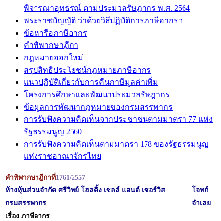
พิจารณาอุทธรณ์ ตามประมวลรัษฎากร พ.ศ. 2564
พระราชบัญญัติ ว่าด้วยวิธีปฏิบัติการภาษีอากรฯ
ข้อหารือภาษีอากร
คำพิพากษาฏีกา
กฎหมายออกใหม่
สรุปสิทธิประโยชน์กฎหมายภาษีอากร
แนวปฏิบัติเกี่ยวกับการคืนภาษีมูลค่าเพิ่ม
โครงการศึกษาและพัฒนาประมวลรัษฎากร
ข้อมูลการพัฒนากฎหมายของกรมสรรพากร
การรับฟังความคิดเห็นจากประชาชนตามมาตรา 77 แห่ง
รัฐธรรมนูญ 2560
การรับฟังความคิดเห็นตามมาตรา 178 ของรัฐธรรมนูญ
แห่งราชอาณาจักรไทย
คำพิพากษาฎีกาที่
1761/2557
ห้างหุ้นส่วนจำกัด ศรีวิทย์ โฮลดิ้ง เซลล์ แอนด์ เซอร์วิส
โจทก์
กรมสรรพากร
จำเลย
เรื่อง ภาษีอากร