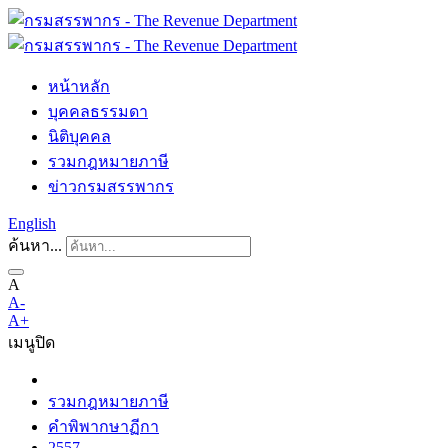
หน้าหลัก
บุคคลธรรมดา
นิติบุคคล
รวมกฎหมายภาษี
ข่าวกรมสรรพากร
English
ค้นหา...
A
A-
A+
เมนู
ปิด
รวมกฎหมายภาษี
คำพิพากษาฏีกา
2557