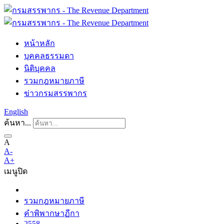
หน้าหลัก
บุคคลธรรมดา
นิติบุคคล
รวมกฎหมายภาษี
ข่าวกรมสรรพากร
English
ค้นหา...
A
A-
A+
เมนู
ปิด
รวมกฎหมายภาษี
คำพิพากษาฏีกา
2558