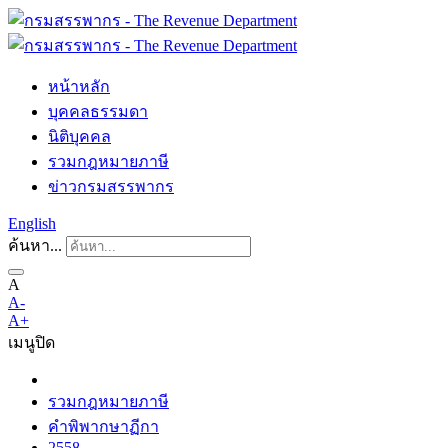
หน้าหลัก
บุคคลธรรมดา
นิติบุคคล
รวมกฎหมายภาษี
ข่าวกรมสรรพากร
English
ค้นหา...
A
A-
A+
เมนู
ปิด
รวมกฎหมายภาษี
คำพิพากษาฏีกา
2558