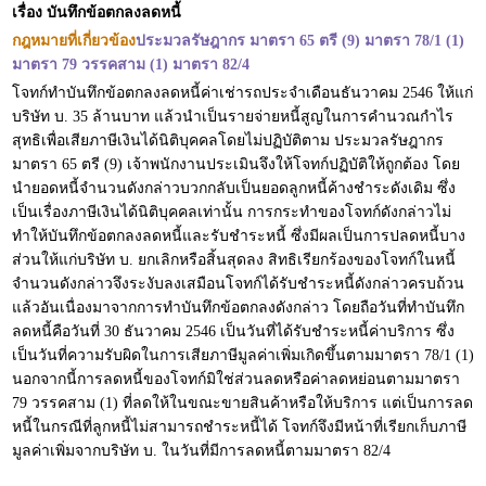
เรื่อง บันทึกข้อตกลงลดหนี้
กฎหมายที่เกี่ยวข้อง
ประมวลรัษฎากร มาตรา 65 ตรี (9) มาตรา 78/1 (1)
มาตรา 79 วรรคสาม (1) มาตรา 82/4
โจทก์ทำบันทึกข้อตกลงลดหนี้ค่าเช่ารถประจำเดือนธันวาคม 2546 ให้แก่
บริษัท บ. 35 ล้านบาท แล้วนำเป็นรายจ่ายหนี้สูญในการคำนวณกำไร
สุทธิเพื่อเสียภาษีเงินได้นิติบุคคลโดยไม่ปฏิบัติตาม ประมวลรัษฎากร
มาตรา 65 ตรี (9) เจ้าพนักงานประเมินจึงให้โจทก์ปฏิบัติให้ถูกต้อง โดย
นำยอดหนี้จำนวนดังกล่าวบวกกลับเป็นยอดลูกหนี้ค้างชำระดังเดิม ซึ่ง
เป็นเรื่องภาษีเงินได้นิติบุคคลเท่านั้น การกระทำของโจทก์ดังกล่าวไม่
ทำให้บันทึกข้อตกลงลดหนี้และรับชำระหนี้ ซึ่งมีผลเป็นการปลดหนี้บาง
ส่วนให้แก่บริษัท บ. ยกเลิกหรือสิ้นสุดลง สิทธิเรียกร้องของโจทก์ในหนี้
จำนวนดังกล่าวจึงระงับลงเสมือนโจทก์ได้รับชำระหนี้ดังกล่าวครบถ้วน
แล้วอันเนื่องมาจากการทำบันทึกข้อตกลงดังกล่าว โดยถือวันที่ทำบันทึก
ลดหนี้คือวันที่ 30 ธันวาคม 2546 เป็นวันที่ได้รับชำระหนี้ค่าบริการ ซึ่ง
เป็นวันที่ความรับผิดในการเสียภาษีมูลค่าเพิ่มเกิดขึ้นตามมาตรา 78/1 (1)
นอกจากนี้การลดหนี้ของโจทก์มิใช่ส่วนลดหรือค่าลดหย่อนตามมาตรา
79 วรรคสาม (1) ที่ลดให้ในขณะขายสินค้าหรือให้บริการ แต่เป็นการลด
หนี้ในกรณีที่ลูกหนี้ไม่สามารถชำระหนี้ได้ โจทก์จึงมีหน้าที่เรียกเก็บภาษี
มูลค่าเพิ่มจากบริษัท บ. ในวันที่มีการลดหนี้ตามมาตรา 82/4