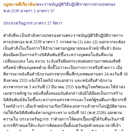
กฎหมายที่เกี่ยวข้อง
พระราชบัญญัติวิธีปฎิบัติราชการทางปกครอง
พ.ศ.2539 มาตรา 5 มาตรา 37
ประมวลรัษฎากร มาตรา 27 จัตวา
คำสั่งที่จะเป็นคำสั่งทางปกครองตามพระราชบัญญัติวิธีปฏิบัติราชการ
ทางปกครอง พ.ศ.2539 มาตรา 5 วรรคสาม (1) และ (2) นอกจากจะต้อง
เป็นคำสั่งในเรื่องการใช้อำนาจตามกฎหมายของเจ้าหน้าที่แล้ว ยังจะ
ต้องมีผลเป็นการสร้างนิติสัมพันธ์ขึ้นระหว่างบุคคลในอันที่จะก่อ
เปลี่ยนแปลง โอน สงวน ระงับหรือมีผลกระทบต่อสถานภาพของสิทธิ
หรือหน้าที่ของบุคคลด้วย ทั้งนี้ไม่ว่าจะเป็นการถาวรหรือชั่วคราว เมื่อ
พิจารณาหนังสือสำนักงานสรรพากรพื้นที่กรุงเทพมหานคร 24 ลงวันที่ 18
สิงหาคม 2553 แจ้งให้โจทก์นำส่งเอกสาร และหนังสือสำนักงาน
สรรพากรภาค 3 ลงวันที่ 13 มีนาคม 2555 ขอเชิญโจทก์พบและให้นำส่ง
เอกสารหลักฐาน หนังสือทั้งสองฉบับดังกล่าวยังมิได้มีผลเป็นการสร้าง
นิติสัมพันธ์อันใดขึ้นระหว่างกรมสรรพากรและโจทก์ผู้ขอคืนภาษีอากรที่
โจทก์อ้างว่า เมื่อเจ้าพนักงานเรียกให้ส่งเอกสารแล้วหากไม่ปฏิบัติตามจะ
ก่อให้เกิดนิติสัมพันธ์ตามกฎกระทรวง ฉบับที่ 161 (พ.ศ.2526) ออกตาม
ความใน ประมวลรัษฎากร ว่าด้วยการให้ดอกเบี้ยแก่ผู้ได้รับคืนเงินภาษี
อากรที่กำหนดให้ระงับการคิดดอกเบี้ยตั้งแต่วันสุดท้ายของเวลาที่เจ้า