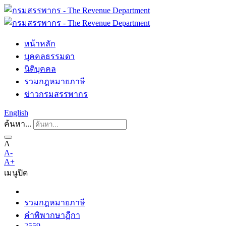
หน้าหลัก
บุคคลธรรมดา
นิติบุคคล
รวมกฎหมายภาษี
ข่าวกรมสรรพากร
English
ค้นหา...
A
A-
A+
เมนู
ปิด
รวมกฎหมายภาษี
คำพิพากษาฏีกา
2559