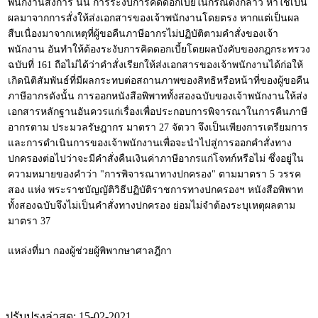
พนักงานสั่งการ นั้น การระงับการคิดดอกเบี้ยในกรณีดังกล่าว หาใช่เป็น
ผลมาจากการสั่งให้ส่งเอกสารของเจ้าพนักงานโดยตรง หากแต่เป็นผล
สืบเนื่องมาจากเหตุที่ผู้ขอคืนภาษีอากรไม่ปฏิบัติตามคำสั่งของเจ้า
พนักงาน อันทำให้ต้องระงับการคิดดอกเบี้ยโดยผลบังคับของกฎกระทรวง
ฉบับที่ 161 ถือไม่ได้ว่าคำสั่งเรียกให้ส่งเอกสารของเจ้าพนักงานได้ก่อให้
เกิดนิติสัมพันธ์ที่มีผลกระทบต่อสถานภาพของสิทธิหรือหน้าที่ของผู้ขอคืน
ภาษีอากรดังนั้น การออกหนังสือพิพาททั้งสองฉบับของเจ้าพนักงานให้ส่ง
เอกสารหลักฐานอันควรแก่เรื่องเพื่อประกอบการพิจารณาในการคืนภาษี
อากรตาม ประมวลรัษฎากร มาตรา 27 จัตวา จึงเป็นเพียงการเตรียมการ
และการดำเนินการของเจ้าพนักงานเพื่อจะนำไปสู่การออกคำสั่งทาง
ปกครองต่อไปว่าจะมีคำสั่งคืนเงินค่าภาษีอากรแก่โจทก์หรือไม่ ซึ่งอยู่ใน
ความหมายของคำว่า "การพิจารณาทางปกครอง" ตามมาตรา 5 วรรค
สอง แห่ง พระราชบัญญัติวิธีปฏิบัติราชการทางปกครองฯ หนังสือพิพาท
ทั้งสองฉบับจึงไม่เป็นคำสั่งทางปกครอง ย่อมไม่จำต้องระบุเหตุผลตาม
มาตรา 37
แหล่งที่มา กองผู้ช่วยผู้พิพากษาศาลฎีกา
ปรับปรุงล่าสุด: 15-02-2021