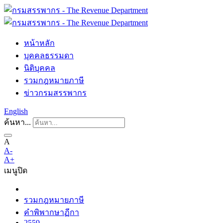
หน้าหลัก
บุคคลธรรมดา
นิติบุคคล
รวมกฎหมายภาษี
ข่าวกรมสรรพากร
English
ค้นหา...
A
A-
A+
เมนู
ปิด
รวมกฎหมายภาษี
คำพิพากษาฏีกา
2559