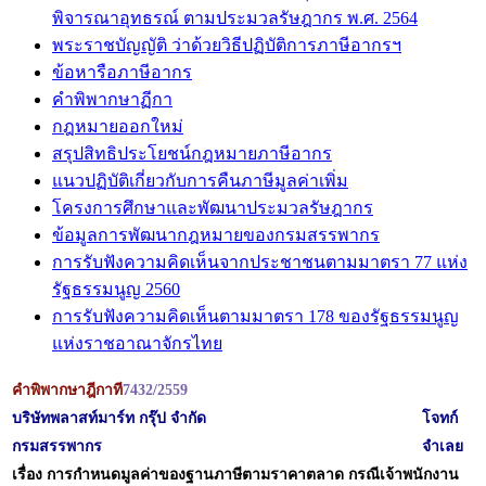
พิจารณาอุทธรณ์ ตามประมวลรัษฎากร พ.ศ. 2564
พระราชบัญญัติ ว่าด้วยวิธีปฏิบัติการภาษีอากรฯ
ข้อหารือภาษีอากร
คำพิพากษาฏีกา
กฎหมายออกใหม่
สรุปสิทธิประโยชน์กฎหมายภาษีอากร
แนวปฏิบัติเกี่ยวกับการคืนภาษีมูลค่าเพิ่ม
โครงการศึกษาและพัฒนาประมวลรัษฎากร
ข้อมูลการพัฒนากฎหมายของกรมสรรพากร
การรับฟังความคิดเห็นจากประชาชนตามมาตรา 77 แห่ง
รัฐธรรมนูญ 2560
การรับฟังความคิดเห็นตามมาตรา 178 ของรัฐธรรมนูญ
แห่งราชอาณาจักรไทย
คำพิพากษาฎีกาที
7432/2559
บริษัทพลาสท์มาร์ท กรุ๊ป จำกัด
โจทก์
กรมสรรพากร
จำเลย
เรื่อง การกำหนดมูลค่าของฐานภาษีตามราคาตลาด กรณีเจ้าพนักงาน