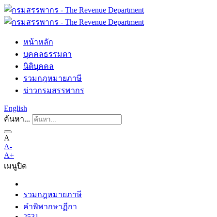
หน้าหลัก
บุคคลธรรมดา
นิติบุคคล
รวมกฎหมายภาษี
ข่าวกรมสรรพากร
English
ค้นหา...
A
A-
A+
เมนู
ปิด
รวมกฎหมายภาษี
คำพิพากษาฏีกา
2531