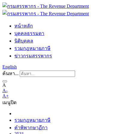
หน้าหลัก
บุคคลธรรมดา
นิติบุคคล
รวมกฎหมายภาษี
ข่าวกรมสรรพากร
English
ค้นหา...
A
A-
A+
เมนู
ปิด
รวมกฎหมายภาษี
คำพิพากษาฏีกา
2531