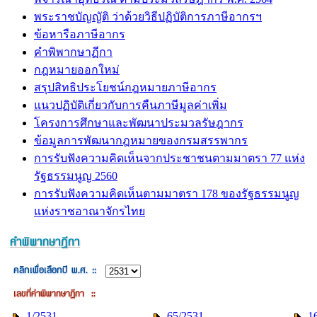
พระราชบัญญัติ ว่าด้วยวิธีปฏิบัติการภาษีอากรฯ
ข้อหารือภาษีอากร
คำพิพากษาฏีกา
กฎหมายออกใหม่
สรุปสิทธิประโยชน์กฎหมายภาษีอากร
แนวปฏิบัติเกี่ยวกับการคืนภาษีมูลค่าเพิ่ม
โครงการศึกษาและพัฒนาประมวลรัษฎากร
ข้อมูลการพัฒนากฎหมายของกรมสรรพากร
การรับฟังความคิดเห็นจากประชาชนตามมาตรา 77 แห่ง
รัฐธรรมนูญ 2560
การรับฟังความคิดเห็นตามมาตรา 178 ของรัฐธรรมนูญ
แห่งราชอาณาจักรไทย
1/2531
65/2531
1