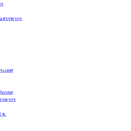
กร
กรมสรรพากร
ประเทศ
eceipt
สรรพากร
.ช.