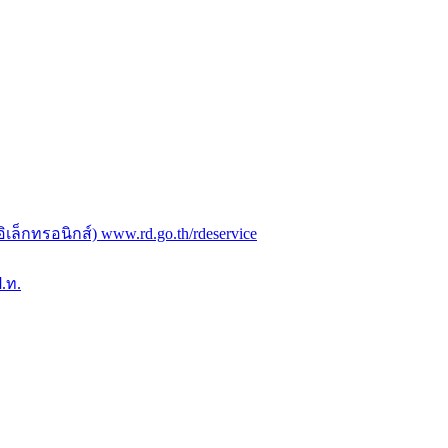
ล็กทรอนิกส์) www.rd.go.th/rdeservice
.ท.