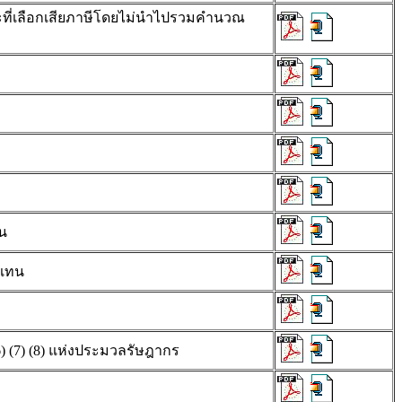
าะที่เลือกเสียภาษีโดยไม่นำไปรวมคำนวณ
น
บแทน
6) (7) (8) แห่งประมวลรัษฎากร