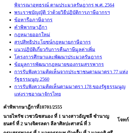
พิจารณาอุทธรณ์ ตามประมวลรัษฎากร พ.ศ. 2564
พระราชบัญญัติ ว่าด้วยวิธีปฏิบัติการภาษีอากรฯ
ข้อหารือภาษีอากร
คำพิพากษาฏีกา
กฎหมายออกใหม่
สรุปสิทธิประโยชน์กฎหมายภาษีอากร
แนวปฏิบัติเกี่ยวกับการคืนภาษีมูลค่าเพิ่ม
โครงการศึกษาและพัฒนาประมวลรัษฎากร
ข้อมูลการพัฒนากฎหมายของกรมสรรพากร
การรับฟังความคิดเห็นจากประชาชนตามมาตรา 77 แห่ง
รัฐธรรมนูญ 2560
การรับฟังความคิดเห็นตามมาตรา 178 ของรัฐธรรมนูญ
แห่งราชอาณาจักรไทย
คำพิพากษาฎีกาที่10701/2555
นายไพรัช เวชวนิชสนอง ที่ 1 นางสาวอัญชลี ชำนาญ
โจทก์
ยนตร์ ที่ 2 นางจิตรลดา ลีลาศิลปะศาสน์ ที่ 3
กรมสรรพากร ที่ 1 นายอรรณพ บัวครื้น ที่ 2 นายภูติ ศรี