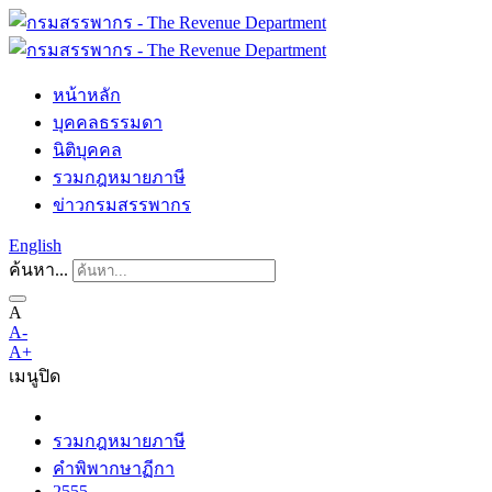
หน้าหลัก
บุคคลธรรมดา
นิติบุคคล
รวมกฎหมายภาษี
ข่าวกรมสรรพากร
English
ค้นหา...
A
A-
A+
เมนู
ปิด
รวมกฎหมายภาษี
คำพิพากษาฏีกา
2555