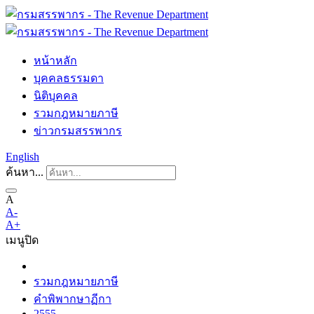
หน้าหลัก
บุคคลธรรมดา
นิติบุคคล
รวมกฎหมายภาษี
ข่าวกรมสรรพากร
English
ค้นหา...
A
A-
A+
เมนู
ปิด
รวมกฎหมายภาษี
คำพิพากษาฏีกา
2555