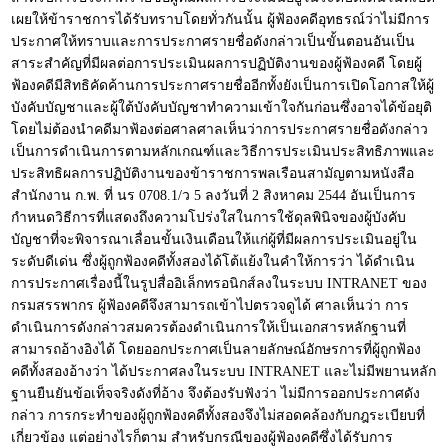
เผยให้ข้าราชการได้รับทราบโดยทั่วกันนั้น ผู้ฟ้องคดีอุทธรณ์ว่าไม่มีการ
ประกาศให้ทราบและการประกาศรายชื่อดังกล่าวเป็นขั้นตอนอันเป็น
สาระสำคัญที่มีผลต่อการประเมินผลการปฏิบัติงานของผู้ฟ้องคดี โดยผู้
ฟ้องคดีมีสิทธิคัดค้านการประกาศรายชื่ออีกทั้งยังเป็นการเปิดโอกาสให้ผู้
บังคับบัญชาและผู้ใต้บังคับบัญชาทำความเข้าใจกันก่อนซึ่งอาจได้ข้อยุติ
โดยไม่ต้องนำคดีมาฟ้องต่อศาลศาลเห็นว่าการประกาศรายชื่อดังกล่าว
เป็นการดำเนินการตามหลักเกณฑ์และวิธีการประเมินประสิทธิภาพและ
ประสิทธิผลการปฏิบัติงานของข้าราชการพลเรือนสามัญตามหนังสือ
สำนักงาน ก.พ. ที่ นร 0708.1/ว 5 ลงวันที่ 2 สิงหาคม 2544 อันเป็นการ
กำหนดวิธีการที่แสดงถึงความโปร่งใสในการใช้ดุลพินิจของผู้บังคับ
บัญชาที่จะพิจารณาเลื่อนขั้นเงินเดือนให้แก่ผู้ที่มีผลการประเมินอยู่ใน
ระดับดีเด่น ซึ่งผู้ถูกฟ้องคดีทั้งสองได้โต้แย้งในคำให้การว่า ได้ดำเนิน
การประกาศเรื่องนี้ในรูปสื่ออิเล็กทรอนิกส์ลงในระบบ INTRANET ของ
กรมสรรพากร ผู้ฟ้องคดีจึงสามารถเข้าไปตรวจดูได้ ศาลเห็นว่า การ
ดำเนินการดังกล่าวสมควรต้องดำเนินการให้เป็นเอกสารหลักฐานที่
สามารถอ้างอิงได้ โดยออกประกาศเป็นลายลักษณ์อักษรการที่ผู้ถูกฟ้อง
คดีทั้งสองอ้างว่า ได้ประกาศลงในระบบ INTRANET และไม่มีพยานหลัก
ฐานยืนยันข้อเท็จจริงดังที่อ้าง จึงต้องรับฟังว่า ไม่มีการออกประกาศดัง
กล่าว การกระทำของผู้ถูกฟ้องคดีทั้งสองจึงไม่สอดคล้องกับกฎระเบียบที่
เกี่ยวข้อง แต่อย่างไรก็ตาม สำหรับกรณีของผู้ฟ้องคดีซึ่งได้รับการ