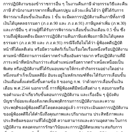
การปฏิบัติงานของข้าราชการอื่น ๆ ในงานคืนภาษี ฝ่ายกรรมวิธีและคืน
ภาษี สำนักงานสรรพากรพื้นที่นครปฐม แล้วจะเห็นได้ว่า ผู้ที่ได้รับการ
พิจารณาเลื่อนขั้นเงินเดือน 1 ขั้น จะมีผลการปฏิบัติงานคืนภาษีทั้งภาษี
เงินได้บุคคลธรรมดา (ภ.ง.ด.90 และ ภ.ง.ด.91) ภาษีมูลค่าเพิ่ม (ภ.พ.30)
และภาษีอื่น ๆ ส่วนผู้ที่ได้รับการพิจารณาเลื่อนขั้นเงินเดือน 0.5 ขั้น ซึ่ง
รวมถึงผู้ฟ้องคดีจะมีผลการปฏิบัติงานคืนภาษีแต่เพียงภาษีเงินได้บุคคล
ธรรมดา (ภ.ง.ด.90 และ ภ.ง.ด.91) กรณีจึงถือไม่ได้ว่า ผู้ฟ้องคดีปฏิบัติ
หน้าที่ได้ผลดีเด่น หรือมีความคิดริเริ่มในเรื่องใดเรื่องหนึ่งหรือปฏิบัติงาน
ตามหน้าที่มีสถานการณ์ตรากตรำเสี่ยงอันตรายมาก หรือปฏิบัติงานที่มี
ภาระหน้าที่หนักเกินกว่าระดับตำแหน่งหรือตรากตรำเหน็ดเหนื่อยเป็น
พิเศษ หรือปฏิบัติงานที่ได้รับมอบหมายให้กระทำกิจกรรมอย่างใดอย่าง
หนึ่งจนสำเร็จเป็นผลดียิ่ง อันจะอยู่ในหลักเกณฑ์ที่จะได้รับการเลื่อนขั้น
เงินเดือนตั้งแต่หนึ่งขึ้นตามข้อ 8 ของกฎ ก.พ. ว่าด้วยการเลื่อนขั้นเงิน
เดือน พ.ศ.2544 นอกจากนี้ การที่ผู้ฟ้องคดีมีหนังสือต่าง ๆ สอบถามหรือ
ขอคำแนะนำเกี่ยวกับขั้นตอนการปฏิบัติงาน และเรื่องอื่น ๆ ผู้บังคับ
บัญชาก็ย่อมจะต้องสังเกตเห็นพฤติกรรมการปฏิบัติงานและความ
ประพฤติของผู้ฟ้องคดีได้โดยตลอดอยู่แล้ว การประเมินผลการปฏิบัติงาน
ของผู้ฟ้องคดีจึงได้คำนึงถึงคุณภาพและปริมาณงาน ประสิทธิภาพและ
ประสิทธิผลของงานที่ได้ปฏิบัติ ความสามารถและความอุตสาหะในการ
ปฏิบัติงาน ตลอดจนการรักษาวินัยและการปฏิบัติตนเหมาะสมกับการ