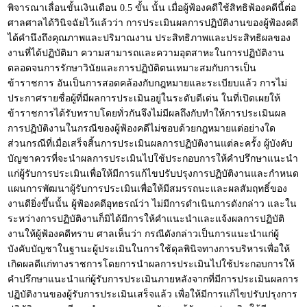
พิจารณาเลื่อนขั้นเงินเดือน 0.5 ขั้น นั้น เมื่อผู้ฟ้องคดีใช้สิทธิฟ้องคดีนี้ต่อ
ศาลศาลได้วินิจฉัยไว้แล้วว่า การประเมินผลการปฏิบัติงานของผู้ฟ้องคดี
ได้คำนึงถึงคุณภาพและปริมาณงาน ประสิทธิภาพและประสิทธิผลของ
งานที่ได้ปฏิบัติมา ความสามารถและความอุตสาหะในการปฏิบัติงาน
ตลอดจนการรักษาวินัยและการปฏิบัติตนเหมาะสมกับการเป็น
ข้าราชการ อันเป็นการสอดคล้องกับกฎหมายและระเบียบแล้ว การไม่
ประกาศรายชื่อผู้ที่มีผลการประเมินอยู่ในระดับดีเด่น ในที่เปิดเผยให้
ข้าราชการได้รับทราบโดยทั่วกันจึงไม่มีผลถึงกับทำให้การประเมินผล
การปฏิบัติงานในกรณีของผู้ฟ้องคดีไม่ชอบด้วยกฎหมายแต่อย่างใด
ส่วนกรณีที่เมื่อเสร็จสิ้นการประเมินผลการปฏิบัติงานแต่ละครั้ง ผู้บังคับ
บัญชาควรที่จะนำผลการประเมินไปใช้ประกอบการให้คำปรึกษาแนะนำ
แก่ผู้รับการประเมินเพื่อให้มีการแก้ไขปรับปรุงการปฏิบัติงานและกำหนด
แผนการพัฒนาผู้รับการประเมินเพื่อให้มีสมรรถนะและผลสัมฤทธิ์ของ
งานดียิ่งขึ้นนั้น ผู้ฟ้องคดีอุทธรณ์ว่า ไม่มีการดำเนินการดังกล่าว และใน
ระหว่างการปฏิบัติงานก็มิได้มีการให้คำแนะนำและแจ้งผลการปฏิบัติ
งานให้ผู้ฟ้องคดีทราบ ศาลเห็นว่า กรณีดังกล่าวเป็นการแนะนำแก่ผู้
บังคับบัญชาในฐานะผู้ประเมินในการใช้ดุลพินิจทางการบริหารเพื่อให้
เกิดผลดีแก่ทางราชการโดยการนำผลการประเมินไปใช้ประกอบการให้
คำปรึกษาแนะนำแก่ผู้รับการประเมินภายหลังจากที่มีการประเมินผลการ
ปฏิบัติงานของผู้รับการประเมินเสร็จแล้ว เพื่อให้มีการแก้ไขปรับปรุงการ