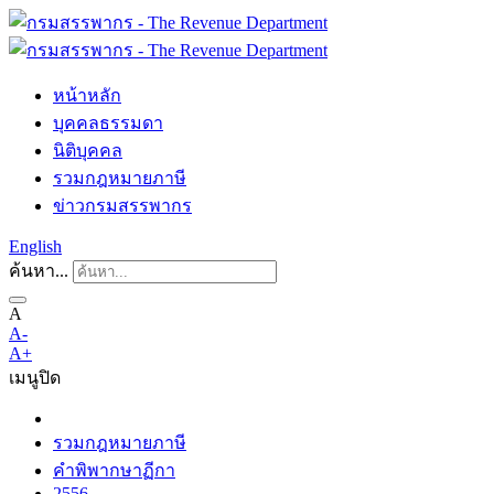
หน้าหลัก
บุคคลธรรมดา
นิติบุคคล
รวมกฎหมายภาษี
ข่าวกรมสรรพากร
English
ค้นหา...
A
A-
A+
เมนู
ปิด
รวมกฎหมายภาษี
คำพิพากษาฏีกา
2556