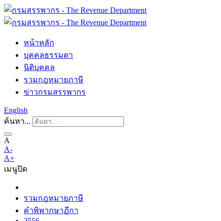
หน้าหลัก
บุคคลธรรมดา
นิติบุคคล
รวมกฎหมายภาษี
ข่าวกรมสรรพากร
English
ค้นหา...
A
A-
A+
เมนู
ปิด
รวมกฎหมายภาษี
คำพิพากษาฏีกา
2556