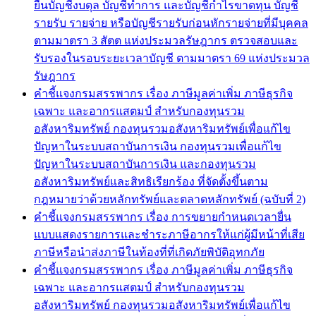
ยื่นบัญชีงบดุล บัญชีทำการ และบัญชีกำไรขาดทุน บัญชี
รายรับ รายจ่าย หรือบัญชีรายรับก่อนหักรายจ่ายที่มีบุคคล
ตามมาตรา 3 สัตต แห่งประมวลรัษฎากร ตรวจสอบและ
รับรองในรอบระยะเวลาบัญชี ตามมาตรา 69 แห่งประมวล
รัษฎากร
คำชี้แจงกรมสรรพากร เรื่อง ภาษีมูลค่าเพิ่ม ภาษีธุรกิจ
เฉพาะ และอากรแสตมป์ สำหรับกองทุนรวม
อสังหาริมทรัพย์ กองทุนรวมอสังหาริมทรัพย์เพื่อแก้ไข
ปัญหาในระบบสถาบันการเงิน กองทุนรวมเพื่อแก้ไข
ปัญหาในระบบสถาบันการเงิน และกองทุนรวม
อสังหาริมทรัพย์และสิทธิเรียกร้อง ที่จัดตั้งขึ้นตาม
กฎหมายว่าด้วยหลักทรัพย์และตลาดหลักทรัพย์ (ฉบับที่ 2)
คำชี้แจงกรมสรรพากร เรื่อง การขยายกำหนดเวลายื่น
แบบแสดงรายการและชำระภาษีอากรให้แก่ผู้มีหน้าที่เสีย
ภาษีหรือนำส่งภาษีในท้องที่ที่เกิดภัยพิบัติอุทกภัย
คำชี้แจงกรมสรรพากร เรื่อง ภาษีมูลค่าเพิ่ม ภาษีธุรกิจ
เฉพาะ และอากรแสตมป์ สำหรับกองทุนรวม
อสังหาริมทรัพย์ กองทุนรวมอสังหาริมทรัพย์เพื่อแก้ไข