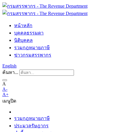
หน้าหลัก
บุคคลธรรมดา
นิติบุคคล
รวมกฎหมายภาษี
ข่าวกรมสรรพากร
English
ค้นหา...
A
A-
A+
เมนู
ปิด
รวมกฎหมายภาษี
ประมวลรัษฎากร