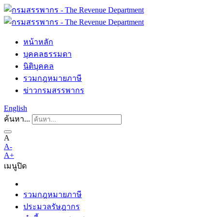
หน้าหลัก
บุคคลธรรมดา
นิติบุคคล
รวมกฎหมายภาษี
ข่าวกรมสรรพากร
English
ค้นหา...
A
A-
A+
เมนู
ปิด
รวมกฎหมายภาษี
ประมวลรัษฎากร