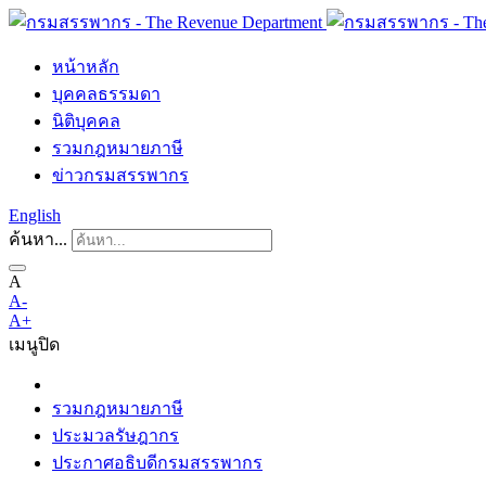
หน้าหลัก
บุคคลธรรมดา
นิติบุคคล
รวมกฎหมายภาษี
ข่าวกรมสรรพากร
English
ค้นหา...
A
A-
A+
เมนู
ปิด
รวมกฎหมายภาษี
ประมวลรัษฎากร
ประกาศอธิบดีกรมสรรพากร