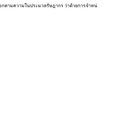
 ออกตามความในประมวลรัษฎากร ว่าด้วยการจำหน่