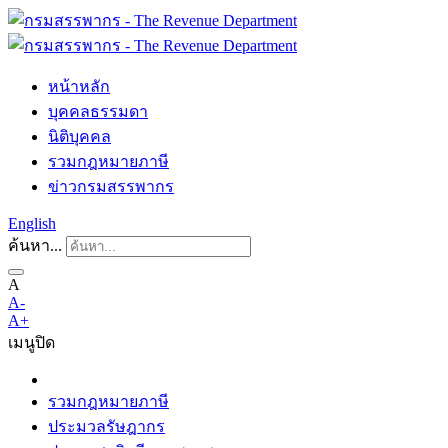
หน้าหลัก
บุคคลธรรมดา
นิติบุคคล
รวมกฎหมายภาษี
ข่าวกรมสรรพากร
English
ค้นหา...
A
A-
A+
เมนู
ปิด
รวมกฎหมายภาษี
ประมวลรัษฎากร