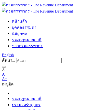
หน้าหลัก
บุคคลธรรมดา
นิติบุคคล
รวมกฎหมายภาษี
ข่าวกรมสรรพากร
English
ค้นหา...
A
A-
A+
เมนู
ปิด
รวมกฎหมายภาษี
ประมวลรัษฎากร