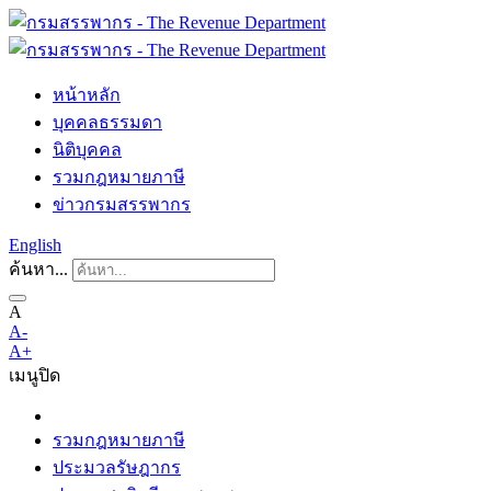
หน้าหลัก
บุคคลธรรมดา
นิติบุคคล
รวมกฎหมายภาษี
ข่าวกรมสรรพากร
English
ค้นหา...
A
A-
A+
เมนู
ปิด
รวมกฎหมายภาษี
ประมวลรัษฎากร