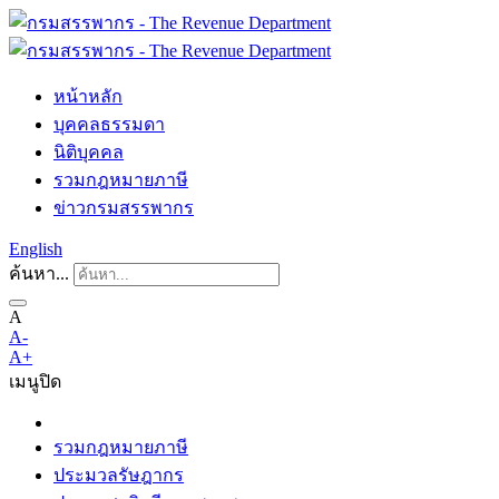
หน้าหลัก
บุคคลธรรมดา
นิติบุคคล
รวมกฎหมายภาษี
ข่าวกรมสรรพากร
English
ค้นหา...
A
A-
A+
เมนู
ปิด
รวมกฎหมายภาษี
ประมวลรัษฎากร